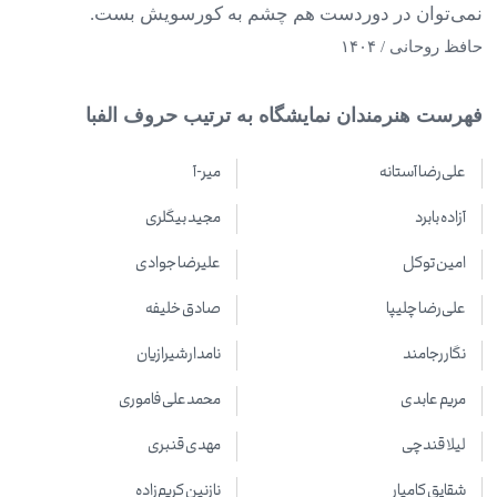
نمی‌توان در دوردست هم چشم به کورسویش بست
.
حافظ روحانی /
۱۴۰۴
فهرست هنرمندان نمایشگاه به ترتیب حروف الفبا
علی‌رضا آستانه
میر-آ
آزاده بابرد
مجید بیگلری
امین توکل
علیرضا جوادی
علی‌رضا چلیپا
صادق خلیفه
نگار رجامند
نامدار شیرازیان
مریم عابدی
محمدعلی فاموری
لیلا قندچی
مهدی قنبری
شقایق کامیار
نازنین کریم‌زاده